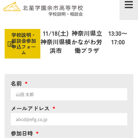
https://hokusei-yoichi.com
学校説明・相談会
11/18(土)
神奈川県立
13:30〜
学校説明・
相談会参加
神奈川県横
かながわ労
17:00
申込フォー
浜市
働プラザ
ム
名前
メールアドレス
参加日時